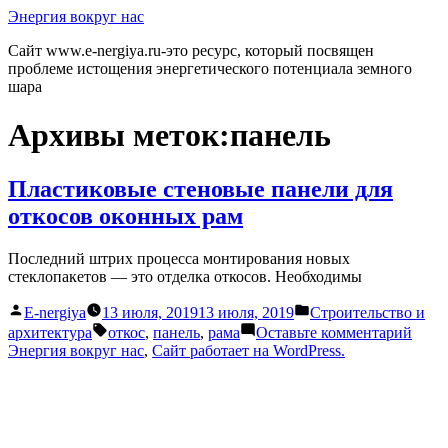
Перейти
Энергия вокруг нас
к
Сайт www.e-nergiya.ru-это ресурс, который посвящен
содержимому
проблеме истощения энергетического потенциала земного
шара
Архивы меток:
панель
Пластиковые стеновые панели для
откосов оконных рам
Последний штрих процесса монтирования новых
стеклопакетов — это отделка откосов. Необходимы
Написано
Написано
E-nergiya
13 июля, 2019
13 июля, 2019
Строительство и
автором
в
Метки:
к
архитектура
откос
,
панель
,
рама
Оставьте комментарий
Плас
Энергия вокруг нас
,
Сайт работает на WordPress.
стен
пане
для
отко
окон