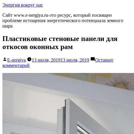
Перейти
Энергия вокруг нас
к
Сайт www.e-nergiya.ru-это ресурс, который посвящен
содержимому
проблеме истощения энергетического потенциала земного
шара
Пластиковые стеновые панели для
откосов оконных рам
Написано
E-nergiya
13 июля, 2019
13 июля, 2019
Оставьте
автором
к
комментарий
Пластиковые
стеновые
панели
для
откосов
оконных
рам