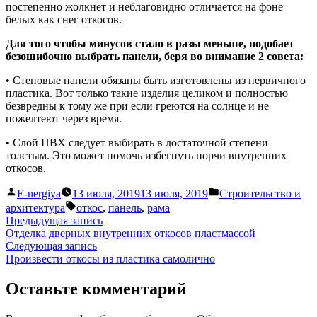
постепенно жолкнет и неблаговидно отличается на фоне
белых как снег откосов.
Для того чтобы минусов стало в разы меньше, подобает
безошибочно выбрать панели, беря во внимание 2 совета:
• Стеновые панели обязаны быть изготовлены из первичного
пластика. Вот только такие изделия целиком и полностью
безвредны к тому же при если греются на солнце и не
пожелтеют через время.
• Слой ПВХ следует выбирать в достаточной степени
толстым. Это может помочь избегнуть порчи внутренних
откосов.
Написано
Написано
E-nergiya
13 июля, 2019
13 июля, 2019
Строительство и
автором
в
Метки:
архитектура
откос
,
панель
,
рама
Навигация
Предыдущая
Предыдущая запись
запись:
Отделка дверных внутренних откосов пластмассой
по
Следующая
Следующая запись
записям
запись:
Произвести откосы из пластика самолично
Оставьте комментарий