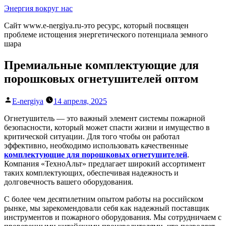
Перейти
Энергия вокруг нас
к
Сайт www.e-nergiya.ru-это ресурс, который посвящен
содержимому
проблеме истощения энергетического потенциала земного
шара
Премиальные комплектующие для
порошковых огнетушителей оптом
Написано
E-nergiya
14 апреля, 2025
автором
Огнетушитель — это важный элемент системы пожарной
безопасности, который может спасти жизни и имущество в
критической ситуации.
Для того чтобы он работал
эффективно, необходимо использовать качественные
комплектующие для порошковых огнетушителей
.
Компания «ТехноАльт» предлагает широкий ассортимент
таких комплектующих, обеспечивая надежность и
долговечность вашего оборудования.
С более чем десятилетним опытом работы на российском
рынке, мы зарекомендовали себя как надежный поставщик
инструментов и пожарного оборудования. Мы сотрудничаем с