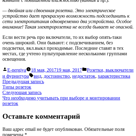
комнате с повышенной влажностью (ванная и пр.).
— двойная или сдвоенная розетка. Это электрическое
устройство дает прекрасную возможность подсоединить к
сети электропитания одновременно два устройства. Особое
внимание! Такая электророзетка не всегда бывает не опасной.
Если вести речь про включатели, то их выбор опять-таки
очень широкий. Они бывают: с подсвечиванием, без
подсветки, вкл.выкл проходимые. Последние ставят в тех
местах, где учтено пультуправление несколькими группами
освещения.
Написано
Написано
E-nergiya
18 мая, 2017
19 мая, 2017
Розетки, выключатели
автором
в
Метки:
и фурнитура
вид
,
достоинство
,
недостаток
,
характеристика
Навигация
Предыдущая
Предыдущая запись
запись:
Типы розеток
по
Следующая
Следующая запись
записям
запись:
Что необходимо учитывать при выборе и монтировании
розеток
Оставьте комментарий
Ваш адрес email не будет опубликован.
Обязательные поля
помечены
*