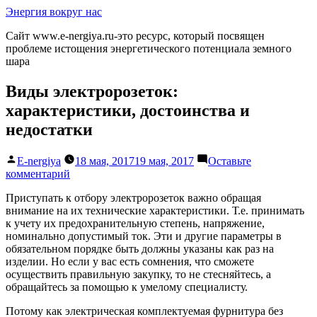
Перейти
Энергия вокруг нас
к
Сайт www.e-nergiya.ru-это ресурс, который посвящен
содержимому
проблеме истощения энергетического потенциала земного
шара
Виды электророзеток:
характеристики, достоинства и
недостатки
Написано
E-nergiya
18 мая, 2017
19 мая, 2017
Оставьте
автором
к
комментарий
Виды
Приступать к отбору электророзеток важно обращая
электророзеток:
внимание на их технические характеристики. Т.е. принимать
характеристики,
к учету их предохранительную степень, напряжение,
достоинства
номинально допустимый ток. Эти и другие параметры в
и
обязательном порядке быть должны указаны как раз на
недостатки
изделии. Но если у вас есть сомнения, что сможете
осуществить правильную закупку, то не стесняйтесь, а
обращайтесь за помощью к умелому специалисту.
Потому как электрическая комплектуемая фурнитура без