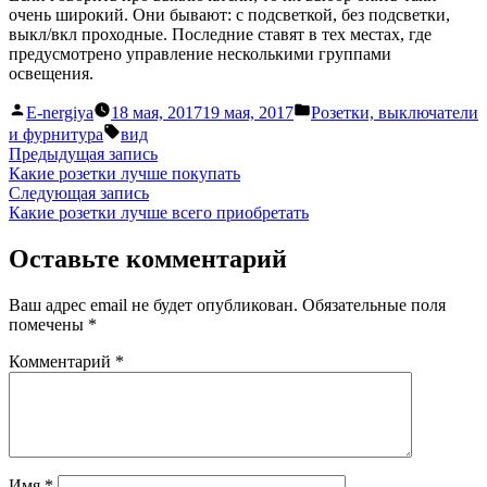
очень широкий. Они бывают: с подсветкой, без подсветки,
выкл/вкл проходные. Последние ставят в тех местах, где
предусмотрено управление несколькими группами
освещения.
Написано
Написано
E-nergiya
18 мая, 2017
19 мая, 2017
Розетки, выключатели
автором
в
Метки:
и фурнитура
вид
Навигация
Предыдущая
Предыдущая запись
запись:
Какие розетки лучше покупать
по
Следующая
Следующая запись
записям
запись:
Какие розетки лучше всего приобретать
Оставьте комментарий
Ваш адрес email не будет опубликован.
Обязательные поля
помечены
*
Комментарий
*
Имя
*