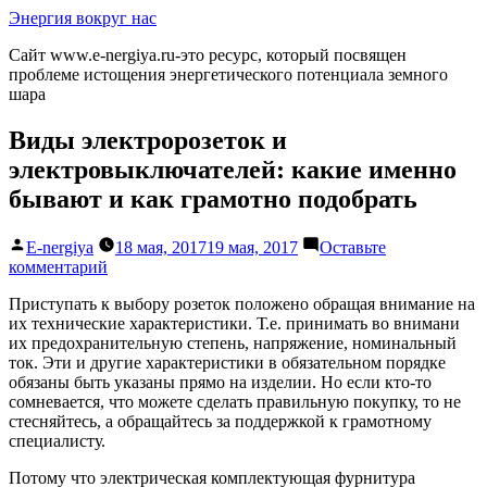
Перейти
Энергия вокруг нас
к
Сайт www.e-nergiya.ru-это ресурс, который посвящен
содержимому
проблеме истощения энергетического потенциала земного
шара
Виды электророзеток и
электровыключателей: какие именно
бывают и как грамотно подобрать
Написано
E-nergiya
18 мая, 2017
19 мая, 2017
Оставьте
автором
к
комментарий
Виды
Приступать к выбору розеток положено обращая внимание на
электророзеток
их технические характеристики. Т.е. принимать
во внимани
и
их предохранительную степень, напряжение, номинальный
электровыключателей:
ток. Эти и другие характеристики в обязательном порядке
какие
обязаны быть указаны прямо на изделии. Но если кто-то
именно
сомневается, что можете сделать правильную покупку, то не
бывают
стесняйтесь, а обращайтесь за поддержкой к грамотному
и
специалисту.
как
грамотно
Потому что электрическая комплектующая фурнитура
подобрать