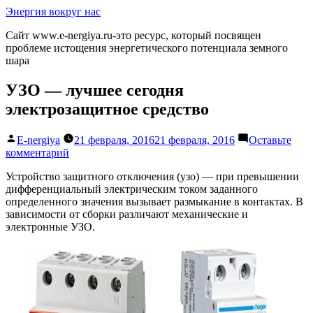
Перейти
Энергия вокруг нас
к
Сайт www.e-nergiya.ru-это ресурс, который посвящен
содержимому
проблеме истощения энергетического потенциала земного
шара
УЗО — лучшее сегодня
электрозащитное средство
Написано
E-nergiya
21 февраля, 2016
21 февраля, 2016
Оставьте
автором
к
комментарий
УЗО
Устройство защитного отключения (узо) — при превышении
—
дифференциальный электрическим током заданного
лучшее
определенного значения вызывает размыкание в контактах. В
сегодня
зависимости от сборки различают механические и
электрозащитное
электронные УЗО.
средство