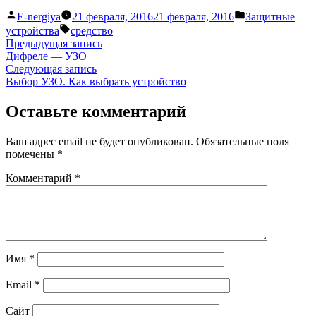
Написано
Написано
E-nergiya
21 февраля, 2016
21 февраля, 2016
Защитные
автором
в
Метки:
устройства
средство
Навигация
Предыдущая
Предыдущая запись
запись:
Дифреле — УЗО
по
Следующая
Следующая запись
записям
запись:
Выбор УЗО. Как выбрать устройство
Оставьте комментарий
Ваш адрес email не будет опубликован.
Обязательные поля
помечены
*
Комментарий
*
Имя
*
Email
*
Сайт