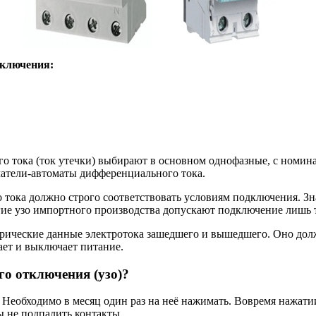
тключения:
о тока (ток утечки) выбирают в основном однофазные, с номи
чатели-автоматы дифференциального тока.
 тока должно строго соответствовать условиям подключения. З
ие узо импортного производства допускают подключение лишь 
рические данные электротока зашедшего и вышедшего. Оно долж
ает и выключает питание.
го отключения (узо)?
. Необходимо в месяц один раз на неё нажимать. Вовремя нажат
ы не подпалить контакты.