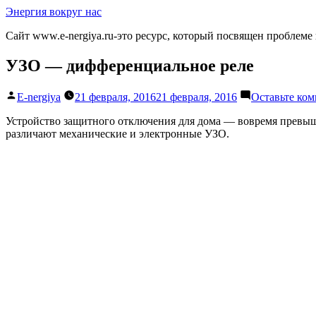
Перейти
Энергия вокруг нас
к
Сайт www.e-nergiya.ru-это ресурс, который посвящен проблеме
содержимому
УЗО — дифференциальное реле
Написано
E-nergiya
21 февраля, 2016
21 февраля, 2016
Оставьте ко
автором
Устройство защитного отключения для дома — вовремя превы
различают механические и электронные УЗО.