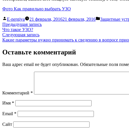
Фото Как правильно выбрать УЗО
Написано
Написано
E-nergiya
21 февраля, 2016
21 февраля, 2016
Защитные уст
автором
в
Навигация
Предыдущая
Предыдущая запись
запись:
Что такое УЗО?
по
Следующая
Следующая запись
записям
запись:
Какие параметры нужно принимать к сведению в вопросе при
Оставьте комментарий
Ваш адрес email не будет опубликован.
Обязательные поля пом
Комментарий
*
Имя
*
Email
*
Сайт