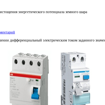
 истощения энергетического потенциала земного шара
к
мментарий
УЗО
—
шении дифференциальный электрическим током заданного
значе
дифференциальное
реле