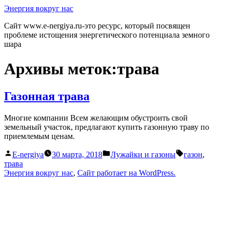
Перейти
Энергия вокруг нас
к
Сайт www.e-nergiya.ru-это ресурс, который посвящен
содержимому
проблеме истощения энергетического потенциала земного
шара
Архивы меток:
трава
Газонная трава
Многие компании Всем желающим обустроить свой
земельный участок, предлагают купить газонную траву по
приемлемым ценам.
Написано
Написано
Метки:
E-nergiya
30 марта, 2018
Лужайки и газоны
газон
,
автором
в
трава
Энергия вокруг нас
,
Сайт работает на WordPress.