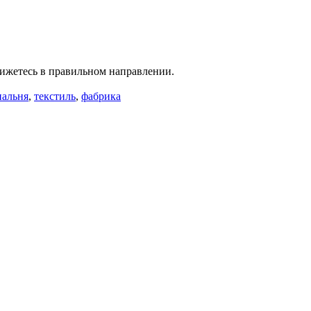
вижетесь в правильном направлении.
пальня
,
текстиль
,
фабрика