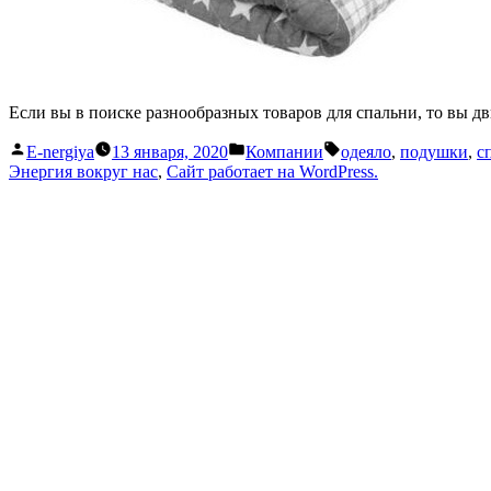
Если вы в поиске разнообразных товаров для спальни, то вы д
Написано
Написано
Метки:
E-nergiya
13 января, 2020
Компании
одеяло
,
подушки
,
с
автором
в
Энергия вокруг нас
,
Сайт работает на WordPress.