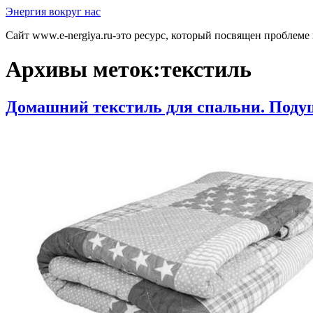
Перейти
Энергия вокруг нас
к
Сайт www.e-nergiya.ru-это ресурс, который посвящен проблеме
содержимому
Архивы меток:
текстиль
Домашний текстиль для спальни. Подуш