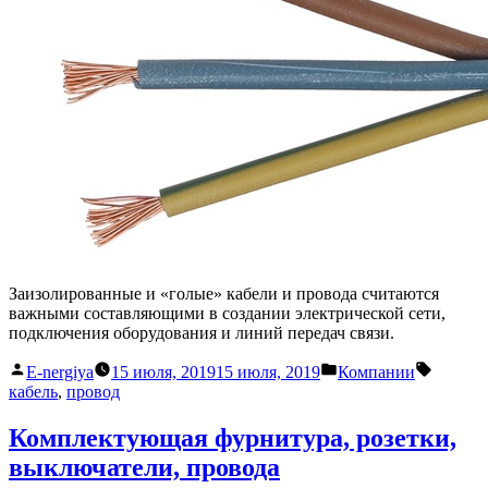
Заизолированные и «голые» кабели и провода считаются
важными составляющими в создании электрической сети,
подключения оборудования и линий передач связи.
Написано
Написано
Метки:
E-nergiya
15 июля, 2019
15 июля, 2019
Компании
автором
в
кабель
,
провод
Комплектующая фурнитура, розетки,
выключатели, провода