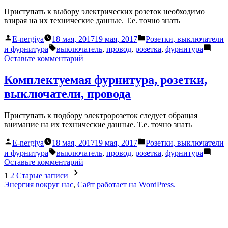
Приступать к выбору электрических розеток необходимо
взирая на их технические данные. Т.е. точно знать
Написано
Написано
E-nergiya
18 мая, 2017
19 мая, 2017
Розетки, выключатели
автором
в
Метки:
и фурнитура
выключатель
,
провод
,
розетка
,
фурнитура
к
Оставьте комментарий
Комплектующая
фурнитура,
Комплектуемая фурнитура, розетки,
розетки,
выключатели, провода
выключатели,
провода
Приступать к подбору электророзеток следует обращая
внимание на их технические данные. Т.е. точно знать
Написано
Написано
E-nergiya
18 мая, 2017
19 мая, 2017
Розетки, выключатели
автором
в
Метки:
и фурнитура
выключатель
,
провод
,
розетка
,
фурнитура
к
Оставьте комментарий
Пагинация
Комплектуемая
1
2
Старые записи
фурнитура,
записей
Энергия вокруг нас
,
Сайт работает на WordPress.
розетки,
выключатели,
провода