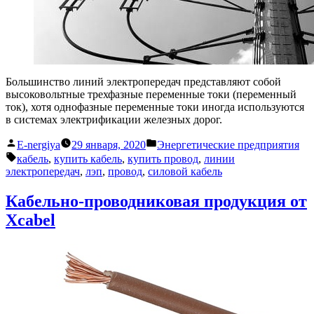
Большинство линий электропередач представляют собой
высоковольтные трехфазные переменные токи (переменный
ток), хотя однофазные переменные токи иногда используются
в системах электрификации железных дорог.
Написано
Написано
E-nergiya
29 января, 2020
Энергетические предприятия
автором
в
Метки:
кабель
,
купить кабель
,
купить провод
,
линии
электропередач
,
лэп
,
провод
,
силовой кабель
Кабельно-проводниковая продукция от
Xcabel