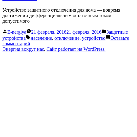
населения
Устройство защитного отключения для дома — вовремя
достижении дифференциальным остаточным током
допустимого
Написано
Написано
E-nergiya
21 февраля, 2016
21 февраля, 2016
Защитные
автором
в
Метки:
устройства
население
,
отключение
,
устройство
Оставьте
к
комментарий
Устройство
Энергия вокруг нас
,
Сайт работает на WordPress.
защитного
отключения
для
населения