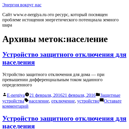
Перейти
Энергия вокруг нас
к
Сайт www.e-nergiya.ru-это ресурс, который посвящен
содержимому
проблеме истощения энергетического потенциала земного
шара
Архивы меток:
население
Устройство защитного отключения для
населения
Устройство защитного отключения для дома — при
превышении дифференциальным током заданного
определенного
Написано
Написано
E-nergiya
21 февраля, 2016
21 февраля, 2016
Защитные
автором
в
Метки:
устройства
население
,
отключение
,
устройство
Оставьте
к
комментарий
Устройство
защитного
Устройство защитного отключения для
отключения
населения
для