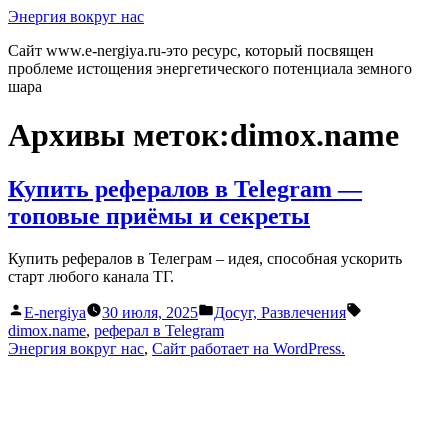
Перейти
Энергия вокруг нас
к
Сайт www.e-nergiya.ru-это ресурс, который посвящен
содержимому
проблеме истощения энергетического потенциала земного
шара
Архивы меток:
dimox.name
Купить рефералов в Telegram —
топовые приёмы и секреты
Купить рефералов в Телеграм – идея, способная ускорить
старт любого канала ТГ.
Написано
Написано
Метки:
E-nergiya
30 июля, 2025
Досуг, Развлечения
автором
в
dimox.name
,
реферал в Telegram
Энергия вокруг нас
,
Сайт работает на WordPress.