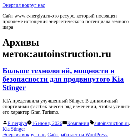
Перейти
Энергия вокруг нас
к
Сайт www.e-nergiya.ru-это ресурс, который посвящен
содержимому
проблеме истощения энергетического потенциала земного
шара
Архивы
меток:
autoinstruction.ru
Больше технологий, мощности и
безопасности для продвинутого Kia
Stinger
KIA представила улучшенный Stinger. В динамичный
спортивный фастбэк внесен ряд изменений, чтобы усилить
его характер Gran Turismo.
Написано
Написано
Метки:
E-nergiya
16 июня, 2026
Компании
autoinstruction.ru
,
автором
в
Kia Stinger
Энергия вокруг нас
,
Сайт работает на WordPress.