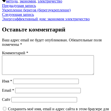
Метки:
метода
,
экономия
,
электричество
Навигация
Предыдущая
Предыдущая запись
запись:
Укрепление берегов (берегоукрепление)
по
Следующая
Следующая запись
записям
запись:
Энергоэффективный дом: экономим электричество
Оставьте комментарий
Ваш адрес email не будет опубликован.
Обязательные поля
помечены
*
Комментарий
*
Имя
*
Email
*
Сайт
Сохранить моё имя, email и адрес сайта в этом браузере для