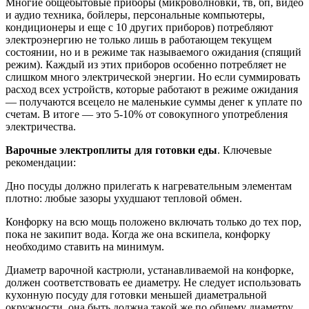
Многие общебытовые приборы (микроволновки, тв, бп, видео
и аудио техника, бойлеры, персональные компьютеры,
кондиционеры и еще с 10 других приборов) потребляют
электроэнергию не только лишь в работающем текущем
состоянии, но и в режиме так называемого ожидания (спящий
режим). Каждый из этих приборов особенно потребляет не
слишком много электрической энергии. Но если суммировать
расход всех устройств, которые работают в режиме ожидания
— получаются всецело не маленькие суммы денег к уплате по
счетам. В итоге — это 5-10% от совокупного употребления
электричества.
Варочные электроплиты для готовки еды
. Ключевые
рекомендации:
Дно посуды должно прилегать к нагревательным элементам
плотно: любые зазоры ухудшают тепловой обмен.
Конфорку на всю мощь положено включать только до тех пор,
пока не закипит вода. Когда же она вскипела, конфорку
необходимо ставить на минимум.
Диаметр варочной кастрюли, устанавливаемой на конфорке,
должен соответствовать ее диаметру. Не следует использовать
кухонную посуду для готовки меньшей диаметральной
окружности, она быть должна такой же по общему диаметру