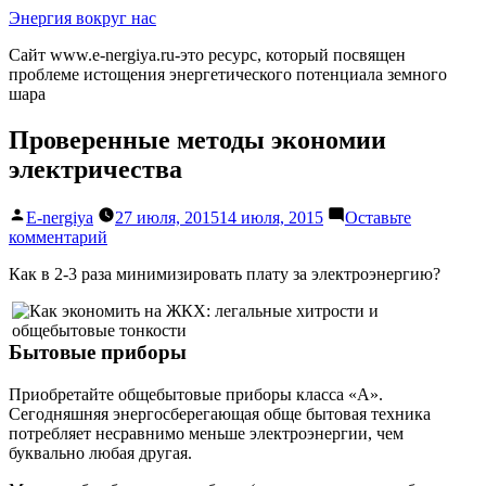
Перейти
Энергия вокруг нас
к
Сайт www.e-nergiya.ru-это ресурс, который посвящен
содержимому
проблеме истощения энергетического потенциала земного
шара
Проверенные методы экономии
электричества
Написано
E-nergiya
27 июля, 2015
14 июля, 2015
Оставьте
автором
к
комментарий
Проверенные
Как в 2-3 раза минимизировать плату за электроэнергию?
методы
экономии
электричества
Бытовые приборы
Приобретайте общебытовые приборы класса «А».
Сегодняшняя энергосберегающая обще бытовая техника
потребляет несравнимо меньше электроэнергии, чем
буквально любая другая.