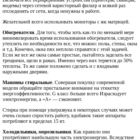
модемы) через сетевой варисторный фильтр и всякий раз
отсоединять от сети, когда ненужны в работе.
Желательней всего использовать мониторы с жк матрицей.
Обогреватели
. Для того, чтобы хоть как-то по меньшей мере
минимизировать время использования обогревателя, следует
утеплить по необходимости все, что можно: полы, стены, окна
и т.д. Конечно, окна пвх неплохо справятся с этой задачей.
Если же все же окна самые простые, пытайтесь заделать все
трещинки, щели в рамах. Именно через них теряется до 50%
теплоты. То же самое положено сделать и с входными
наружными дверями.
Машины стиральные
. Совершая покупку современной
модели обращайте пристальное внимание на этикетку
знергоэффективности. G класс больше всего Израсходует
электроэнергии, а «А» — сэкономит.
Стирка при помощи ультразвука в некоторых случаях может
очень сильно спростить работу, вдобавок такие аппараты
потребляют в пределах 15 вт.
Холодильники, морозильники
. Как правило они
употребляют наибольшую часть электроэнергии. Вследствие