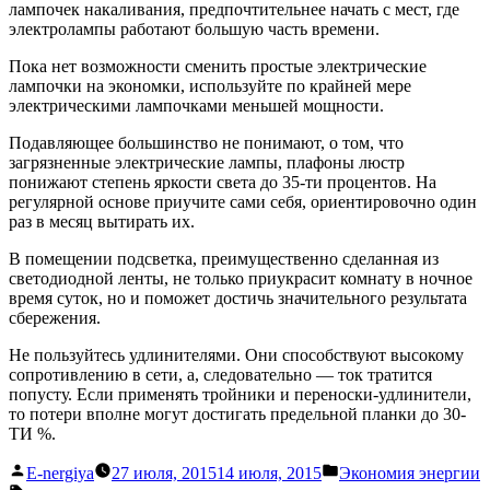
лампочек накаливания, предпочтительнее начать с мест, где
электролампы работают большую часть времени.
Пока нет возможности сменить простые электрические
лампочки на экономки, используйте по крайней мере
электрическими лампочками меньшей мощности.
Подавляющее большинство не понимают, о том, что
загрязненные электрические лампы, плафоны люстр
понижают степень яркости света до 35-ти процентов. На
регулярной основе приучите сами себя, ориентировочно один
раз в месяц вытирать их.
В помещении подсветка, преимущественно сделанная из
светодиодной ленты, не только приукрасит комнату в ночное
время суток, но и поможет достичь значительного результата
сбережения.
Не пользуйтесь удлинителями. Они способствуют высокому
сопротивлению в сети, а, следовательно — ток тратится
попусту. Если применять тройники и переноски-удлинители,
то потери вполне могут достигать предельной планки до 30-
ТИ %.
Написано
Написано
E-nergiya
27 июля, 2015
14 июля, 2015
Экономия энергии
автором
в