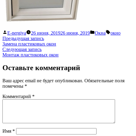
Написано
Написано
Метки:
E-nergiya
26 июня, 2019
26 июня, 2019
Окна
окно
автором
в
Навигация
Предыдущая
Предыдущая запись
запись:
Замена пластиковых окон
по
Следующая
Следующая запись
записям
запись:
Монтаж пластиковых окон
Оставьте комментарий
Ваш адрес email не будет опубликован.
Обязательные поля
помечены
*
Комментарий
*
Имя
*