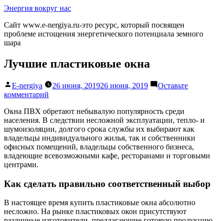
Перейти
Энергия вокруг нас
к
Сайт www.e-nergiya.ru-это ресурс, который посвящен
содержимому
проблеме истощения энергетического потенциала земного
шара
Лучшие пластиковые окна
Написано
E-nergiya
26 июня, 2019
26 июня, 2019
Оставьте
автором
к
комментарий
Лучшие
Окна ПВХ обретают небывалую популярность среди
пластиковые
населения. В следствии несложной эксплуатации, тепло-
и
окна
шумоизоляции, долгого срока службы их выбирают как
владельцы индивидуального жилья, так и собственники
офисных помещений, владельцы собственного бизнеса,
владеющие всевозможными кафе, ресторанами и торговыми
центрами.
Как сделать правильно соответственный выбор
В настоящее время купить пластиковые окна абсолютно
несложно. На рынке пластиковых окон присутствуют
различные изготовители, предлагающие готовую продукцию