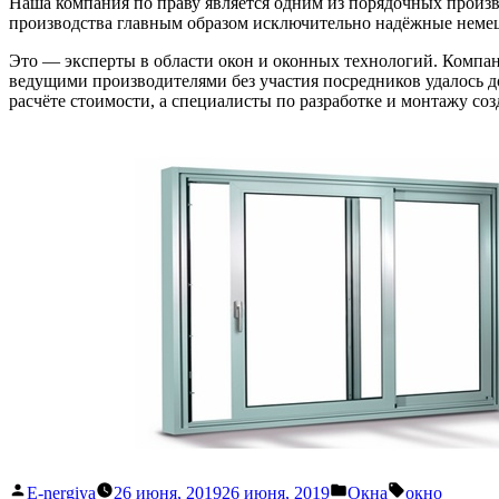
Наша компания по праву является одним из порядочных произ
производства главным образом исключительно надёжные немец
Это — эксперты в области окон и оконных технологий. Компан
ведущими производителями без участия посредников удалось д
расчёте стоимости, а специалисты по разработке и монтажу соз
Написано
Написано
Метки:
E-nergiya
26 июня, 2019
26 июня, 2019
Окна
окно