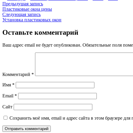
автором
в
Навигация
Предыдущая
Предыдущая запись
запись:
Пластиковые окна цены
по
Следующая
Следующая запись
записям
запись:
Установка пластиковых окон
Оставьте комментарий
Ваш адрес email не будет опубликован.
Обязательные поля пом
Комментарий
*
Имя
*
Email
*
Сайт
Сохранить моё имя, email и адрес сайта в этом браузере д