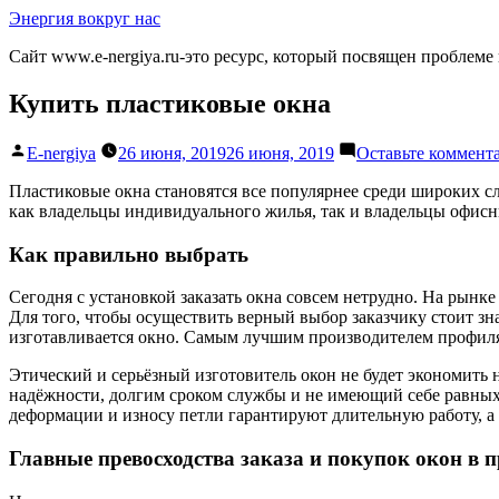
Перейти
Энергия вокруг нас
к
Сайт www.e-nergiya.ru-это ресурс, который посвящен проблеме
содержимому
Купить пластиковые окна
Написано
E-nergiya
26 июня, 2019
26 июня, 2019
Оставьте коммент
автором
Пластиковые окна становятся все популярнее среди широких с
как владельцы индивидуального жилья, так и владельцы офисн
Как правильно выбрать
Сегодня с установкой заказать окна совсем нетрудно. На ры
Для того, чтобы осуществить верный выбор заказчику стоит зн
изготавливается окно. Самым лучшим производителем профил
Этический и серьёзный изготовитель окон не будет экономить
надёжности, долгим сроком службы и не имеющий себе равных
деформации и износу петли гарантируют длительную работу, а
Главные превосходства заказа и покупок окон в