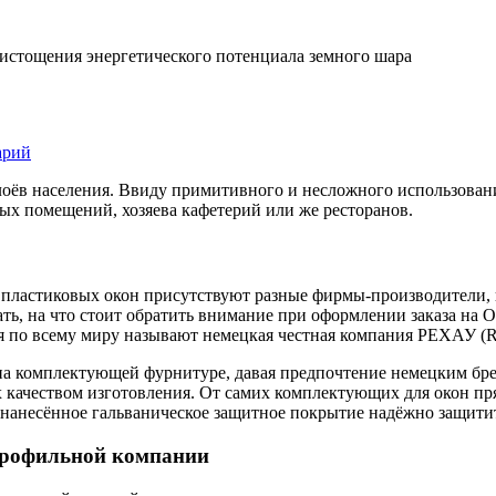
 истощения энергетического потенциала земного шара
к
арий
Купить
пластиковые
лоёв населения. Ввиду примитивного и несложного
использовани
окна
ых помещений, хозяева кафетерий или же ресторанов.
нке пластиковых окон присутствуют разные фирмы-производител
ать, на что стоит обратить внимание при оформлении заказа на 
я по всему миру называют немецкая честная компания РЕХАУ 
 на комплектующей фурнитуре, давая предпочтение немецким бр
 качеством изготовления. От самих комплектующих для окон пр
 нанесённое гальваническое защитное покрытие надёжно защити
 профильной компании