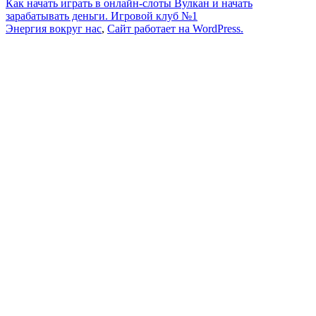
запись:
Как начать играть в онлайн-слоты Вулкан и начать
зарабатывать деньги. Игровой клуб №1
Энергия вокруг нас
,
Сайт работает на WordPress.