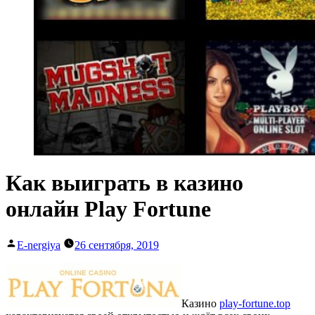
Как выиграть в казино
онлайн Play Fortune
Написано
E-nergiya
26 сентября, 2019
автором
Казино
play-fortune.top