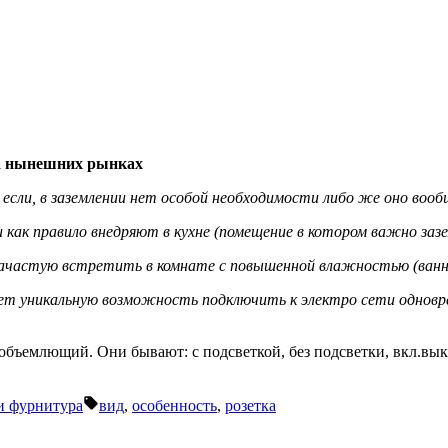
на нынешних рынках
 если, в заземлении нет особой необходимости либо же оно вооб
и как правило внедряют в кухне (помещение в котором важно з
частую встретить в комнате с повышенной влажностью (ванная
ает уникальную возможность подключить к электро сети одновр
еобъемлющий. Они бывают: с подсветкой, без подсветки, вкл.вы
Метки:
и фурнитура
вид
,
особенность
,
розетка