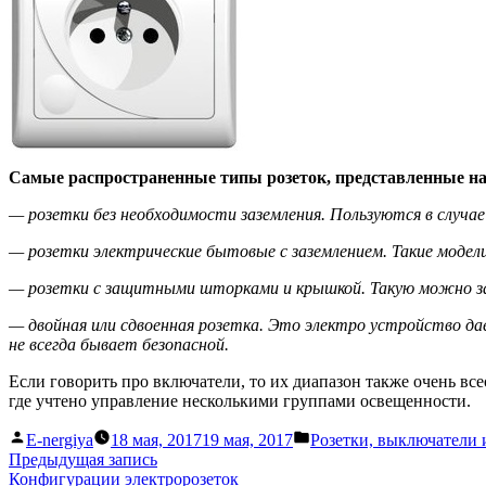
Самые распространенные типы розеток, представленные 
— розетки без необходимости заземления. Пользуются в случае
— розетки электрические бытовые с заземлением. Такие модел
— розетки с защитными шторками и крышкой. Такую можно за
— двойная или сдвоенная розетка. Это электро устройство д
не всегда бывает безопасной.
Если говорить про включатели, то их диапазон также очень вс
где учтено управление несколькими группами освещенности.
Написано
Написано
E-nergiya
18 мая, 2017
19 мая, 2017
Розетки, выключатели 
автором
в
Навигация
Предыдущая
Предыдущая запись
запись:
Конфигурации электророзеток