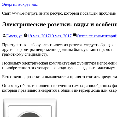
Перейти
Энергия вокруг нас
к
Сайт www.e-nergiya.ru-это ресурс, который посвящен проблеме
содержимому
Электрические розетки: виды и особен
Написано
E-nergiya
18 мая, 2017
19 мая, 2017
Оставьте комментари
автором
Приступать к выбору электрических розеток следует обращая в
другие параметры непременно должны быть указаны прямо на из
грамотному специалисту.
Поскольку электрическая комплектуемая фурнитура непременно о
приобретение этих товаров гораздо лучше выделить максимум в
Естественно, розетки и выключатели принято считать предмета
Они могут быть исполнены в сечении самых разнообразных фор
который правильно внедрится в общий интерьер дома или кварти