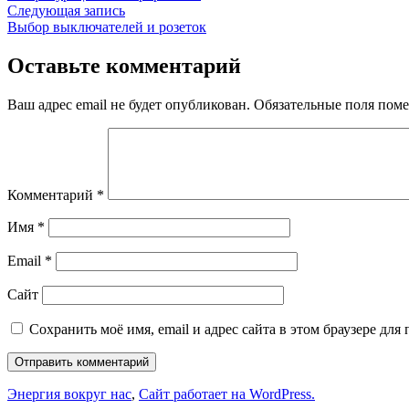
по
Следующая
Следующая запись
записям
запись:
Выбор выключателей и розеток
Оставьте комментарий
Ваш адрес email не будет опубликован.
Обязательные поля пом
Комментарий
*
Имя
*
Email
*
Сайт
Сохранить моё имя, email и адрес сайта в этом браузере д
Энергия вокруг нас
,
Сайт работает на WordPress.