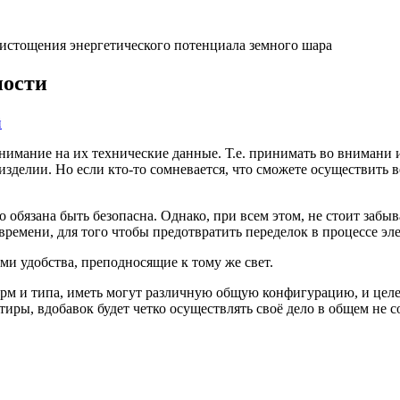
 истощения энергетического потенциала земного шара
ности
к
й
Электрические
розетки:
нимание на их технические данные. Т.е. принимать
во внимани и
виды
делии. Но если кто-то сомневается, что сможете осуществить ве
и
особенности
бязана быть безопасна. Однако, при всем этом, не стоит забыва
ремени, для того чтобы предотвратить переделок в процессе эл
ми удобства, преподносящие к тому же свет.
м и типа, иметь могут различную общую конфигурацию, и целен
ры, вдобавок будет четко осуществлять своё дело в общем не со