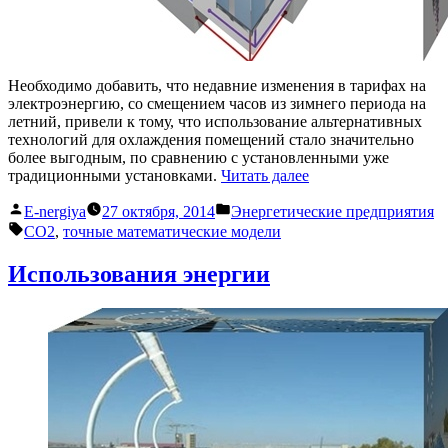
Необходимо добавить, что недавние изменения в тарифах на
электроэнергию, со смещением часов из зимнего периода на
летний, привели к тому, что использование альтернативных
технологий для охлаждения помещений стало значительно
более выгодным, по сравнению с установленными уже
«Энергетические
традиционными установками.
Читать далее
предприятия
Написано
Написано
борющие
E-nergiya
27 октября, 2014
Энергетические предприятия
автором
в
Метки:
за
CO2
,
точные математические модели
окружающею
среду»
Использования энергии