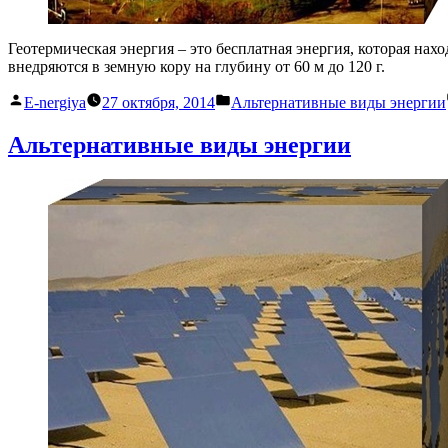
Геотермическая энергия – это бесплатная энергия, которая нах
внедряются в земную кору на глубину от 60 м до 120 г.
Написано
Написано
E-nergiya
27 октября, 2014
Альтернативные виды энергии
автором
в
Альтернативные виды энергии