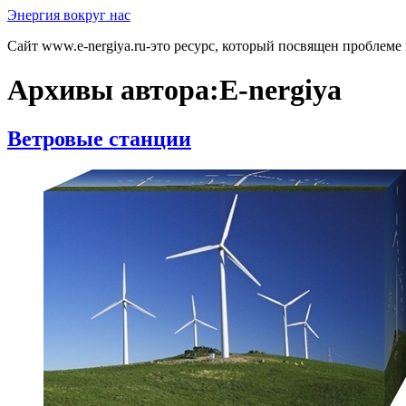
Перейти
Энергия вокруг нас
к
Сайт www.e-nergiya.ru-это ресурс, который посвящен проблеме
содержимому
Архивы автора:
E-nergiya
Ветровые станции