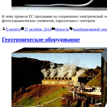
К чему привела ЕС программа по сохранению электрической э
фотогальванических элементов, параллельно с сектором
Написано
Написано
Метки:
E-nergiya
27 октября, 2014
Новости
возобновляемой эне
автором
в
Геотермическое оборудование