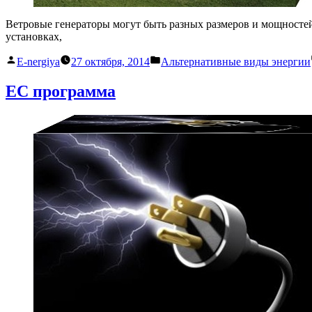
Ветровые генераторы могут быть разных размеров и мощностей
установках,
Написано
Написано
E-nergiya
27 октября, 2014
Альтернативные виды энергии
автором
в
ЕС программа